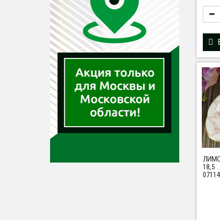
ЛИМО
18,5
07114