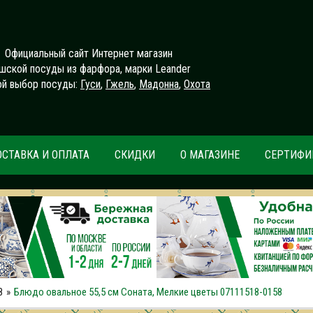
Официальный сайт Интернет магазин
шской посуды из фарфора, марки Leander
й выбор посуды:
Гуси
,
Гжель
,
Мадонна
,
Охота
ОСТАВКА И ОПЛАТА
СКИДКИ
О МАГАЗИНЕ
СЕРТИФИ
8
Блюдо овальное 55,5 см Соната, Мелкие цветы 07111518-0158