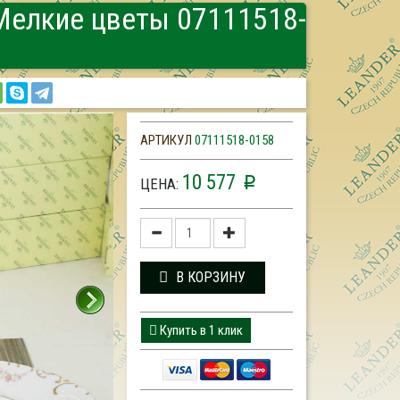
Мелкие цветы 07111518-
АРТИКУЛ
07111518-0158
10 577
p
ЦЕНА:
В КОРЗИНУ
Купить в 1 клик