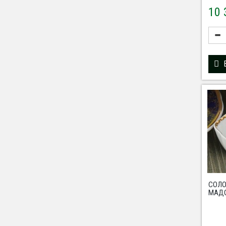
10
СОЛ
МАДО