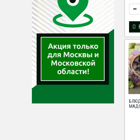
БЛЮД
МАДО