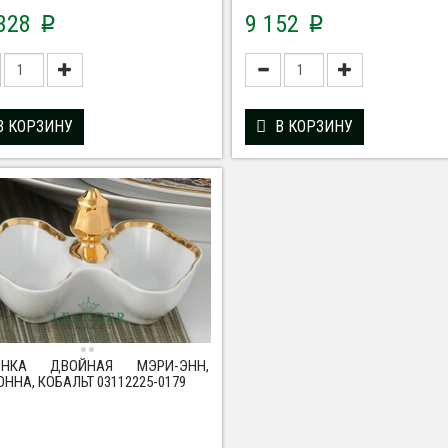
 328
9 152
p
p
В КОРЗИНУ
В КОРЗИНУ
ОНКА ДВОЙНАЯ МЭРИ-ЭНН,
ННА, КОБАЛЬТ 03112225-0179