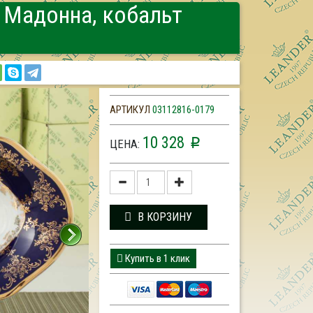
 Мадонна, кобальт
АРТИКУЛ
03112816-0179
10 328
p
ЦЕНА:
В КОРЗИНУ
Купить в 1 клик