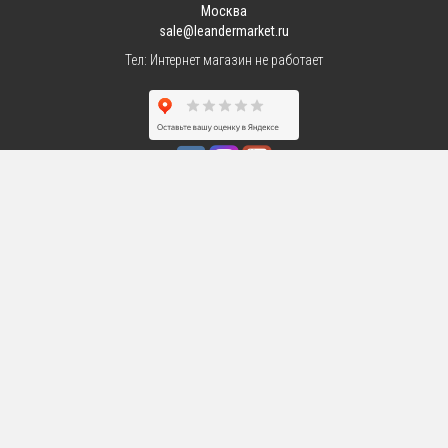
Москва
sale@leandermarket.ru
Тел:
Интернет магазин не работает
Интернет-магазин фарфоровой посуды
©
LeanderMarket.ru
2026,
Тел:
Интернет магазин не работает
,
Адрес:
Москва
Все материалы
данного сайта являются объектами авторского права.
Запрещается копирование, распространение (в том числе путем
копирования на другие сайты и ресурсы в Интернете) или любое
иное использование информации и объектов без
предварительного согласия правообладателя.