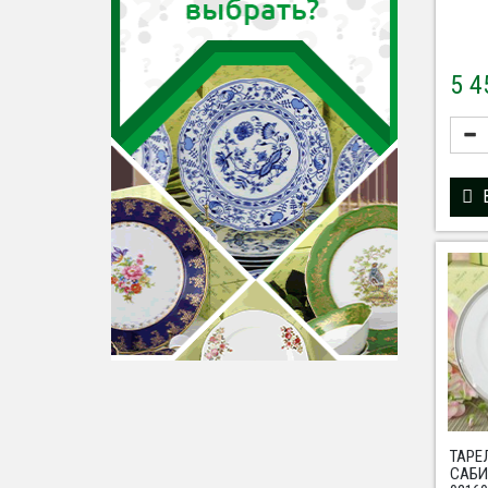
5 
ТАРЕ
САБ