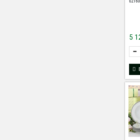
02160
5 