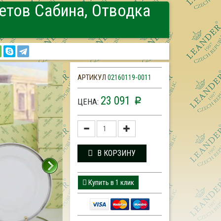
етов Сабина, Отводка
АРТИКУЛ
02160119-0011
23 091
p
ЦЕНА:
В КОРЗИНУ
Купить в 1 клик