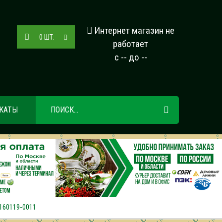
Интернет магазин не
0
ШТ.
работает
с -- до --
КАТЫ
160119-0011