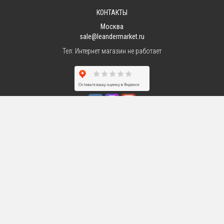
КОНТАКТЫ
Москва
sale@leandermarket.ru
Тел:
Интернет магазин не работает
Интернет-магазин фарфоровой посуды
©
LeanderMarket.ru
2026,
Тел:
Интернет магазин не работает
,
Адрес:
Москва
Все материалы
данного сайта являются объектами авторского права.
Запрещается копирование, распространение (в том числе путем
копирования на другие сайты и ресурсы в Интернете) или любое
иное использование информации и объектов без