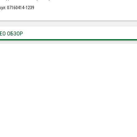
кул: 07160414-1239
ЕО ОБЗОР