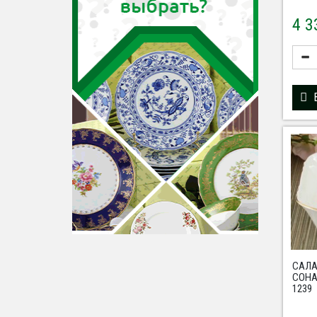
4 
САЛ
СОНА
1239