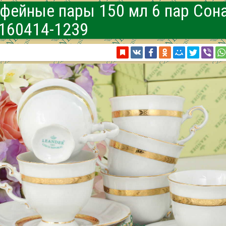
фейные пары 150 мл 6 пар Сона
160414-1239