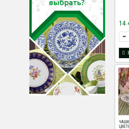
14
ЧАШК
ЦВЕТ