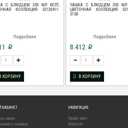
А С БЛЮДЦЕМ 350 МЛ КЕЛТ,
ЧАШКА С БЛЮДЦЕМ 350 МЛ 
ОЧНАЯ КОЛЛЕКЦИЯ 52120411-
ЦВЕТОЧНАЯ КОЛЛЕКЦИЯ 5212
315D
Подробнее
Подробнее
211
8 412
p
p
В КОРЗИНУ
В КОРЗИНУ
 КАБИНЕТ
НАВИГАЦИЯ
ть заказ
Прайс-лист
ления о товарах
Новости