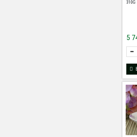
310G
5 