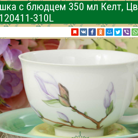
шка с блюдцем 350 мл Келт, Ц
120411-310L