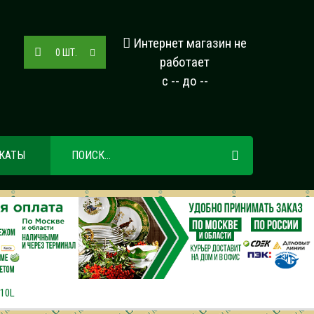
Интернет магазин не
0
ШТ.
работает
с -- до --
КАТЫ
310L