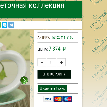
веточная коллекция
АРТИКУЛ
52120411-310L
7 374
p
ЦЕНА:
В КОРЗИНУ
Купить в 1 клик