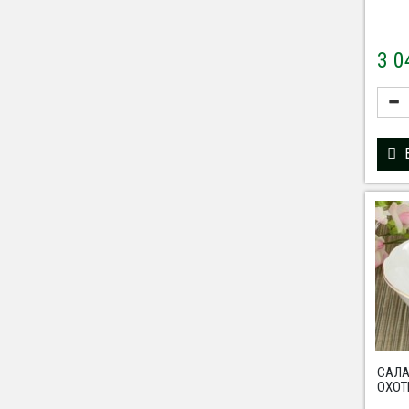
3 
САЛ
ОХОТ