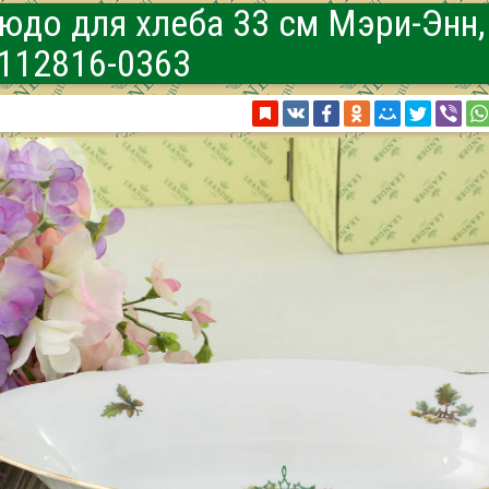
юдо для хлеба 33 см Мэри-Энн
112816-0363